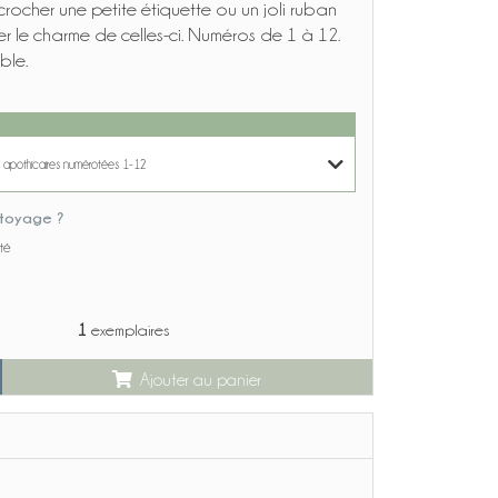
rocher une petite étiquette ou un joli ruban
r le charme de celles-ci. Numéros de 1 à 12.
ble.
es apothicaires numérotées 1-12
toyage ?
s apothicaires numérotées 1-12
ité
s apothicaires numérotées 13-16
1
exemplaires
Ajouter au panier