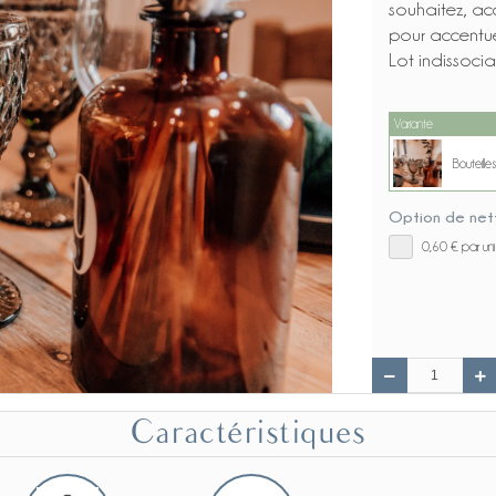
souhaitez, acc
pour accentue
Lot indissocia
Variante
Bouteill
Option de net
Bouteille
0,60 €
par un
Bouteille
Caractéristiques