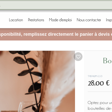
Location
Prestations
Mode d'emploi
Nous contacter
Insp
ponibilité, remplissez directement le panier à devis
Bouteilles apothicaires
TAB-NUM-110
28,00 €
Optez pour un
bouteilles de 