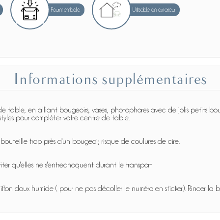
Fourni emballé
Utilisable en extérieur
Informations supplémentaires
 de table, en alliant bougeoirs, vases, photophores avec de jolis petits bo
/styles pour compléter votre centre de table.
bouteille trop près d'un bougeoir, risque de coulures de cire.
iter qu'elles ne s'entrechoquent durant le transport
ffon doux humide ( pour ne pas décoller le numéro en sticker). Rincer la bo