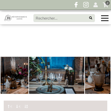
0
Pour toute demande de disponibilité, remplissez
directement le panier à devis et envoyez votre
demande!
Vases fumés
€
€