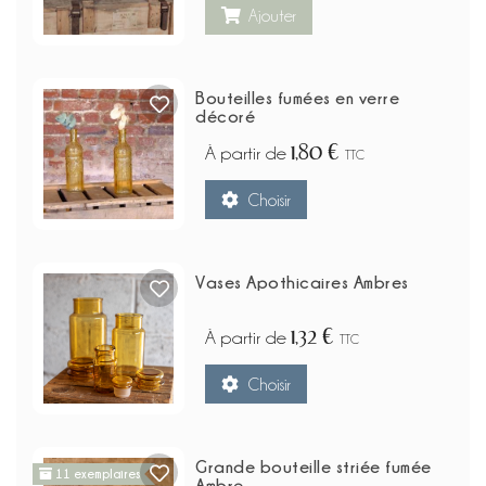
Ajouter
Bouteilles fumées en verre
décoré
1,80 €
À partir de
TTC
Choisir
Vases Apothicaires Ambres
1,32 €
À partir de
TTC
Choisir
Grande bouteille striée fumée
11 exemplaires
Ambre