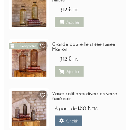
3,12 €
TTC
Ajouter
Grande bouteille striée fumée
11 exemplaires
Marron
3,12 €
TTC
Ajouter
Vases soliflores divers en verre
fumé noir
1,80 €
À partir de
TTC
Choisir