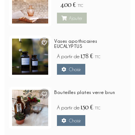
4,00 €
TTC
Ajouter
Vases apothicaires
EUCALYPTUS
1,78 €
À partir de
TTC
Choisir
Bouteilles plates verre brun
1,50 €
À partir de
TTC
Choisir