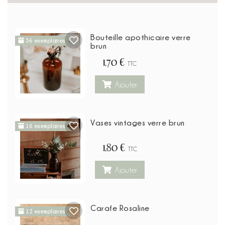
Bouteille apothicaire verre
36 exemplaires
brun
1,70 €
TTC
Ajouter
Vases vintages verre brun
16 exemplaires
1,80 €
TTC
Ajouter
Carafe Rosaline
12 exemplaires