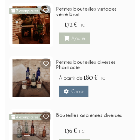
Petites bouteilles vintages
7 exemplaires
verre brun
1,72 €
TTC
Ajouter
Petites bouteilles diverses
Pharmacie
1,80 €
À partir de
TTC
Choisir
Bouteilles anciennes diverses
4 exemplaires
1,56 €
TTC