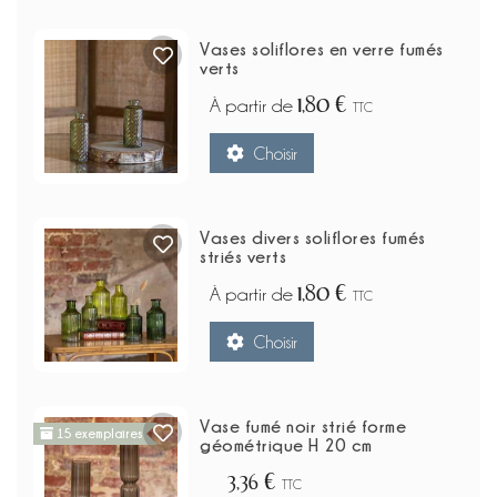
Vases soliflores en verre fumés
verts
1,80 €
À partir de
TTC
Choisir
Vases divers soliflores fumés
striés verts
1,80 €
À partir de
TTC
Choisir
Vase fumé noir strié forme
15 exemplaires
géométrique H 20 cm
3,36 €
TTC