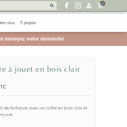
0
irez-vous
A propos
 et envoyez votre demande!
fre à jouet en bois clair
TTC
l de l'enfance avec ce coffre en bois clair et
ncurvé.