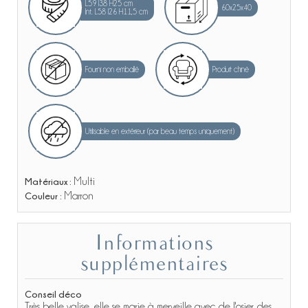
L59 l38 H25 cm
60x25x40
Int. L58 l26 H11,5 cm
Fourni non emballé
Produit chiné
Utilisable en extérieur (par beau temps uniquement)
Matériaux :
Multi
Couleur :
Marron
Informations
supplémentaires
Conseil déco
Très belle valise, elle se marie à merveille avec de l'osier, des