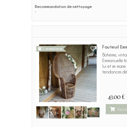
Recommandation de nettoyage
-
Fauteuil Em
3 exemplaires
Bohème, vinta
Emmanuelle f
lui et se marie
tendances dé
43,00 €
Ajout