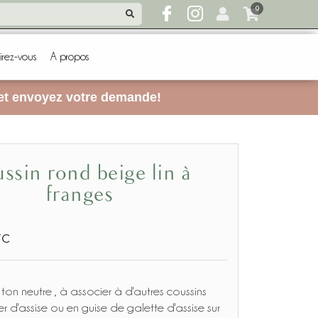
0
irez-vous
A propos
 et envoyez votre demande!
franges
TC
ton neutre , à associer à d'autres coussins
r d'assise ou en guise de galette d'assise sur