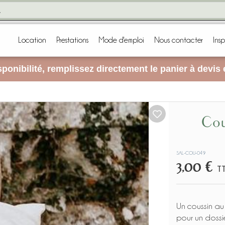
Location
Prestations
Mode d'emploi
Nous contacter
Insp
ponibilité, remplissez directement le panier à devis
Coussin rond beige lin à
SAL-COU-049
3,00 €
T
Un coussin au 
pour un dossie