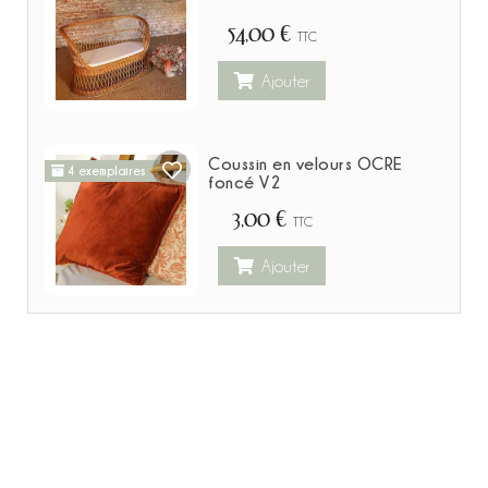
54,00 €
TTC
Ajouter
Coussin en velours OCRE
4 exemplaires
foncé V2
3,00 €
TTC
Ajouter