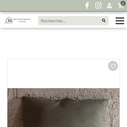
0
Pour toute demande de disponibilité, remplissez
directement le panier à devis et envoyez votre
demande!