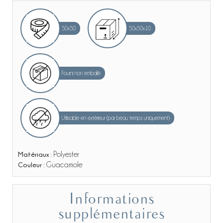
50x50
50x50x10
Fourni non emballé
Utilisable en extérieur (par beau temps uniquement)
Matériaux :
Polyester
Couleur :
Guacamole
Informations
supplémentaires