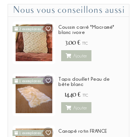
Nous vous conseillons aussi
Coussin carré "Macramé"
2 exemplaires
blanc ivoire
3,00 €
TTC
Ajouter
Tapis douillet Peau de
1 exemplaires
bête blanc
14,40 €
TTC
Ajouter
Canapé rotin FRANCE
1 exemplaires