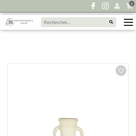
0
Pour toute demande de disponibilité, remplissez
directement le panier à devis et envoyez votre
demande!