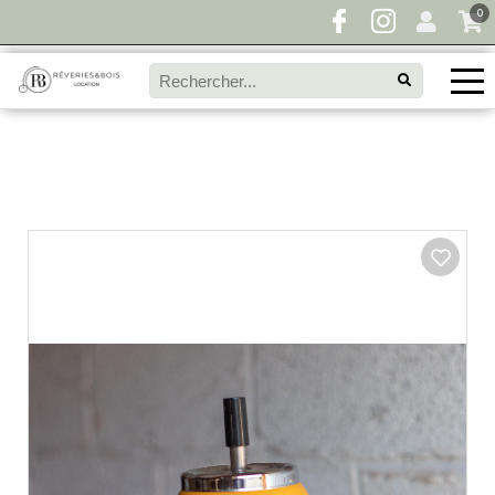
0
Pour toute demande de disponibilité, remplissez
directement le panier à devis et envoyez votre
demande!