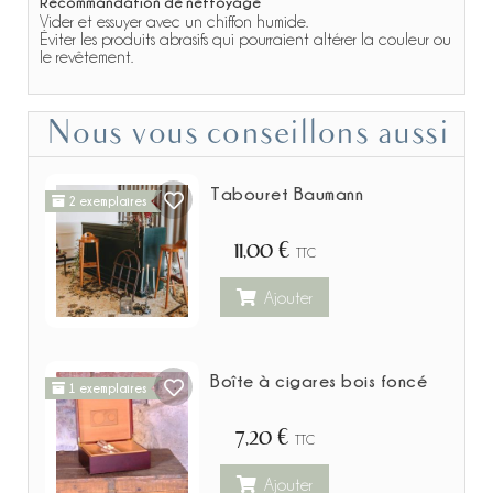
Recommandation de nettoyage
Vider et essuyer avec un chiffon humide.
Éviter les produits abrasifs qui pourraient altérer la couleur ou
le revêtement.
Nous vous conseillons aussi
Tabouret Baumann
2 exemplaires
11,00 €
TTC
Ajouter
Boîte à cigares bois foncé
1 exemplaires
7,20 €
TTC
Ajouter