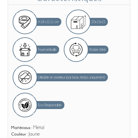
H.18 x D.11 cm
20x15x15
Fourni emballé
Produit chiné
Utilisable en extérieur (par beau temps uniquement)
Eco-Responsable
Matériaux :
Métal
Couleur :
Jaune