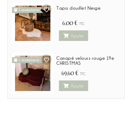
Tapis douillet Neige
3 exemplaires
6,00 €
TTC
Ajouter
Canapé velours rouge 19e
1 exemplaires
CHRISTMAS
69,60 €
TTC
Ajouter