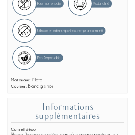
Fourni non emballé
Produit chiné
Utilisable en extérieur (par beau temps uniquement)
Eco-Responsable
Matériaux :
Métal
Couleur :
Blanc gris noir
Informations
supplémentaires
Conseil déco
Placez l’horloge en arrière-plan d’un espace photo ou au