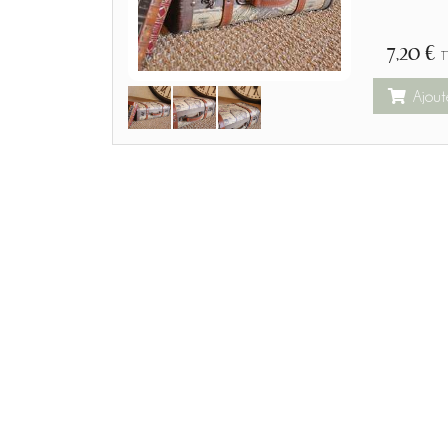
7,20 €
T
Ajout