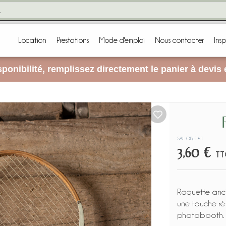
Location
Prestations
Mode d'emploi
Nous contacter
Insp
ponibilité, remplissez directement le panier à devis
SAL-OBJ-161
3,60 €
TT
Raquette anci
une touche ré
photobooth.