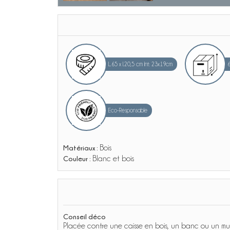
L.65 x l.20,5 cm Int: 23x19cm
Eco-Responsable
Matériaux :
Bois
Couleur :
Blanc et bois
Conseil déco
Placée contre une caisse en bois, un banc ou un mu