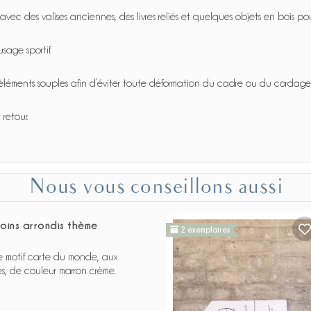
avec des valises anciennes, des livres reliés et quelques objets en bois p
age sportif.
éléments souples afin d’éviter toute déformation du cadre ou du cordage
 retour.
Nous vous conseillons aussi
coins arrondis thème
2 exemplaires
ée motif carte du monde, aux
es, de couleur marron crème.