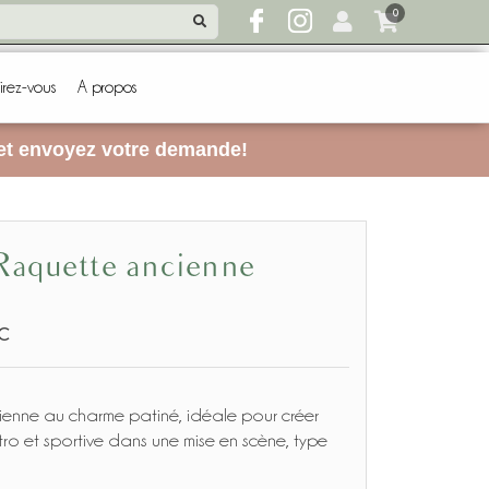
0
irez-vous
A propos
 et envoyez votre demande!
Raquette ancienne
C
enne au charme patiné, idéale pour créer
tro et sportive dans une mise en scène, type