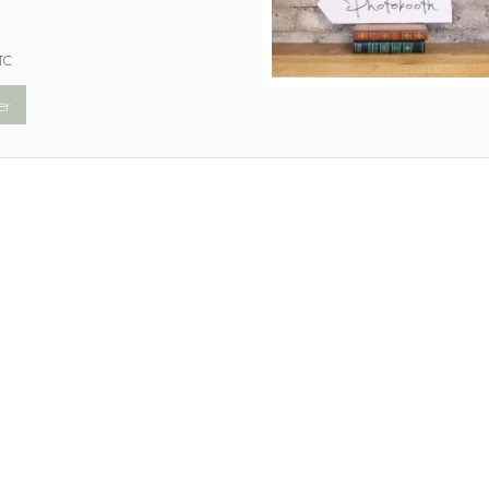
TC
er