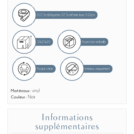
D17,5cmEtiquette: D7,5cmPartie lisse: D10cm
33x23x20
Fourni non emballé
Produit chiné
Intérieur uniquement
Matériaux :
vinyl
Couleur :
Noir
Informations
supplémentaires