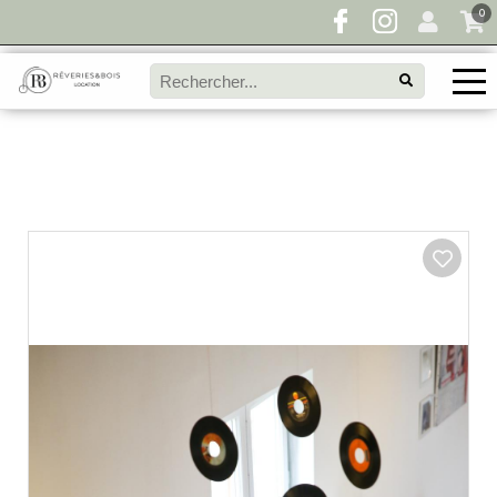
0
Pour toute demande de disponibilité, remplissez
directement le panier à devis et envoyez votre
demande!