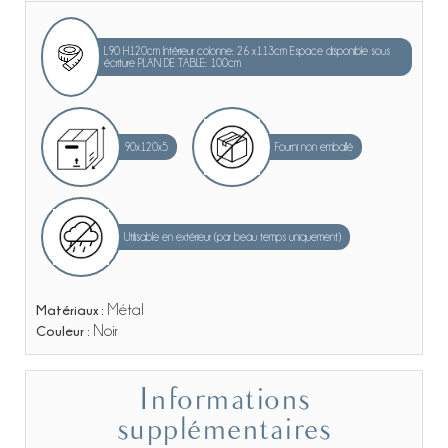
L90 H120cm Intérieur colonne: 26 x113cm Espace disponible sous
écriture PLAN DE TABLE: 100cm
90x120x5
Fourni non emballé
Utilisable en extérieur (par beau temps uniquement)
Matériaux :
Métal
Couleur :
Noir
Informations
supplémentaires