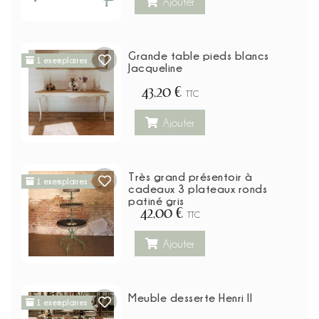
Ajouter
Grande table pieds blancs
1 exemplaires
Jacqueline
43,20 €
TTC
Ajouter
Très grand présentoir à
1 exemplaires
cadeaux 3 plateaux ronds
patiné gris
42,00 €
TTC
Ajouter
Meuble desserte Henri ll
1 exemplaires