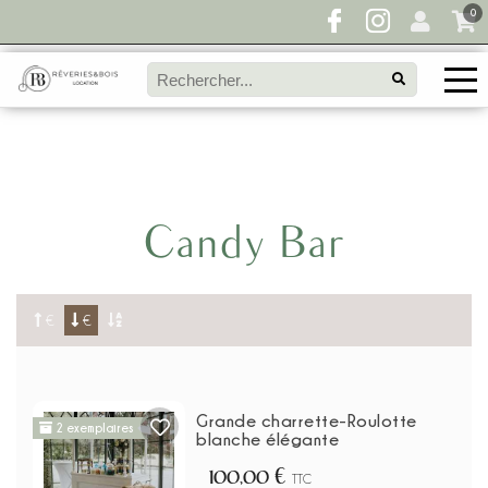
0
Pour toute demande de disponibilité, remplissez
directement le panier à devis et envoyez votre
demande!
Candy Bar
€
€
Grande charrette-Roulotte
2 exemplaires
blanche élégante
100,00 €
TTC