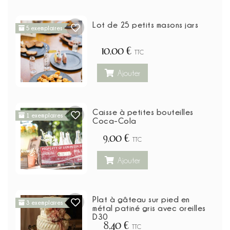
Lot de 25 petits masons jars
5 exemplaires
10,00 €
TTC
Ajouter
Caisse à petites bouteilles
1 exemplaires
Coca-Cola
9,00 €
TTC
Ajouter
Plat à gâteau sur pied en
3 exemplaires
métal patiné gris avec oreilles
D30
8,40 €
TTC