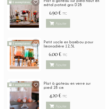
Plat à gâteau sur pied haut en
6 exemplaires
métal patiné gris D28
6,90 €
TTC
Ajouter
Petit socle en bambou pour
2 exemplaires
limonadière 12,5L
6,00 €
TTC
Ajouter
Plat à gateau en verre sur
3 exemplaires
pied 28 cm
4,20 €
TTC
Ajouter