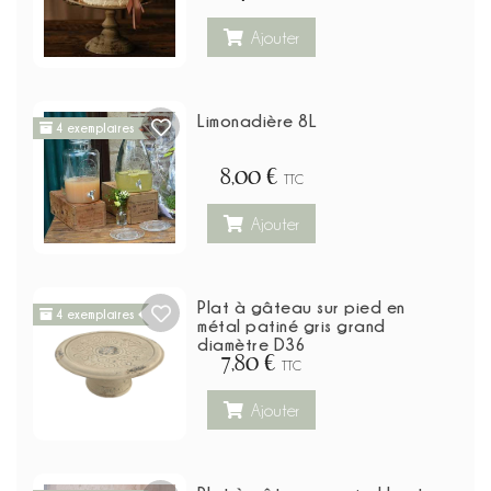
Ajouter
Limonadière 8L
4 exemplaires
8,00 €
TTC
Ajouter
Plat à gâteau sur pied en
4 exemplaires
métal patiné gris grand
diamètre D36
7,80 €
TTC
Ajouter