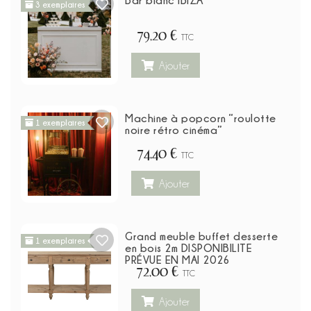
Bar blanc IBIZA
3 exemplaires
79,20 €
TTC
Ajouter
Machine à popcorn “roulotte
1 exemplaires
noire rétro cinéma”
74,40 €
TTC
Ajouter
Grand meuble buffet desserte
1 exemplaires
en bois 2m DISPONIBILITE
PRÉVUE EN MAI 2026
72,00 €
TTC
Ajouter