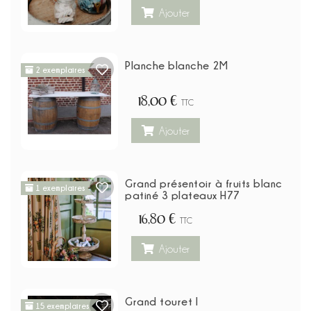
Ajouter
Planche blanche 2M
2 exemplaires
18,00 €
TTC
Ajouter
Grand présentoir à fruits blanc
1 exemplaires
patiné 3 plateaux H77
16,80 €
TTC
Ajouter
Grand touret I
15 exemplaires