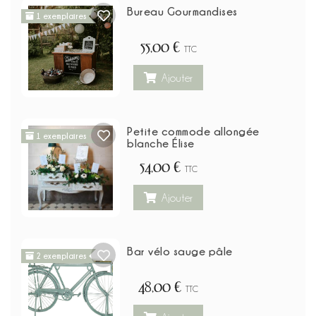
Bureau Gourmandises
1 exemplaires
55,00 €
TTC
Ajouter
Petite commode allongée
1 exemplaires
blanche Élise
54,00 €
TTC
Ajouter
Bar vélo sauge pâle
2 exemplaires
48,00 €
TTC