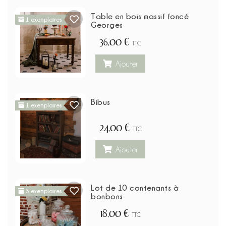
Table en bois massif foncé
1 exemplaires
Georges
36,00 €
TTC
Ajouter
Bibus
1 exemplaires
24,00 €
TTC
Ajouter
Lot de 10 contenants à
3 exemplaires
bonbons
18,00 €
TTC