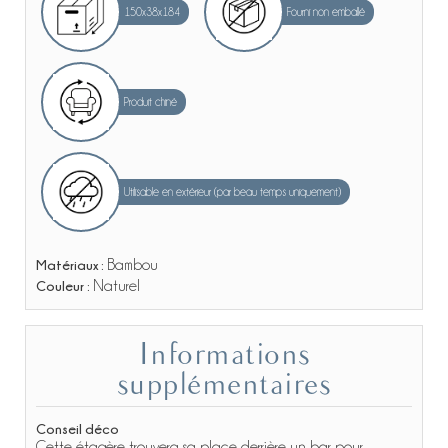
150x38x184
Fourni non emballé
Produit chiné
Utilisable en extérieur (par beau temps uniquement)
Matériaux :
Bambou
Couleur :
Naturel
Informations
supplémentaires
Conseil déco
Cette étagère trouvera sa place derrière un bar pour