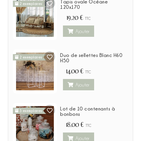
Tapis ovale Océane
2 exemplaires
120x170
19,20 €
TTC
Ajouter
Duo de sellettes Blanc H60
2 exemplaires
H50
14,00 €
TTC
Ajouter
Lot de 10 contenants à
3 exemplaires
bonbons
18,00 €
TTC
Ajouter