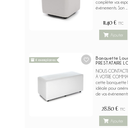
compléter vos espa
événements. Son ...
11,40 €
TTC
Ajouter
Banquette Lou
4 exemplaires
PRESTATAIRE L
NOUS CONTACTER
À VOTRE COMMAND
cette banquette lo
idéale pour aména
de vos événements. 
28,80 €
TTC
Ajouter