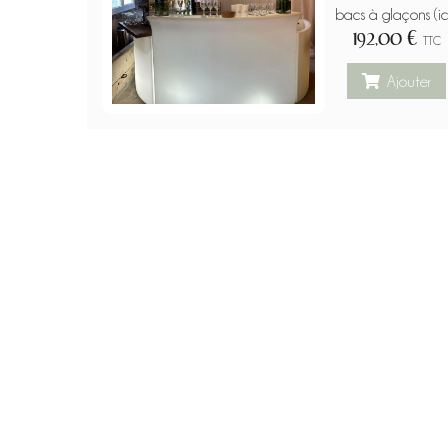
bacs à glaçons (ice
192,00 €
TTC
Ajouter