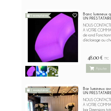
Banc lumineux 
5 exemplaires
UN PRESTATAIR
NOUS CONTACTER
À VOTRE COMMAND
de rond Fonctionne 
d’éclairage au choi
48,00 €
TTC
Ajouter
Bar lumineux av
1 exemplaires
UN PRESTATAIR
NOUS CONTACTER
À VOTRE COMMAND
bar Dimensions tota