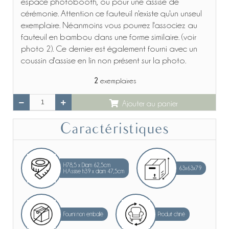
espace photobooth, ou pour une assise de
cérémonie. Attention ce fauteuil n'existe qu'un unseul
exemplaire. Néanmoins vous pourrez l'associez au
fauteuil en bambou dans une forme similaire. (voir
photo 2). Ce dernier est également fourni avec un
coussin d'assise en lin non présent sur la photo.
2
exemplaires
Ajouter au panier
Caractéristiques
H78,5 x Diam 62,5cm
63x63x79
H.Assise h39 x diam 47,5cm
Fourni non emballé
Produit chiné