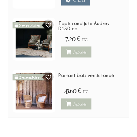
Choisir
Tapis rond jute Audrey
5 exemplaires
D130 cm
7,20 €
TTC
Ajouter
Portant bois vernis foncé
2 exemplaires
45,60 €
TTC
Ajouter