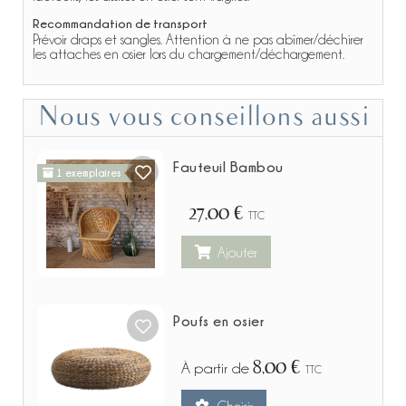
Recommandation de transport
Prévoir draps et sangles. Attention à ne pas abîmer/déchirer
les attaches en osier lors du chargement/déchargement.
Nous vous conseillons aussi
Fauteuil Bambou
1 exemplaires
27,00 €
TTC
Ajouter
Poufs en osier
8,00 €
À partir de
TTC