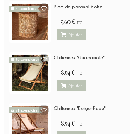
Pied de parasol boho
7 exemplaires
9,60 €
TTC
Ajouter
Chiliennes "Guacamole"
30 exemplaires
8,94 €
TTC
Ajouter
Chiliennes "Beige-Peau"
61 exemplaires
8,94 €
TTC