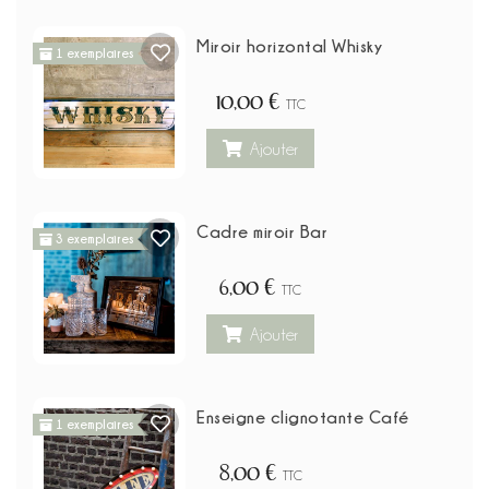
Miroir horizontal Whisky
1 exemplaires
10,00 €
TTC
Ajouter
Cadre miroir Bar
3 exemplaires
6,00 €
TTC
Ajouter
Enseigne clignotante Café
1 exemplaires
8,00 €
TTC