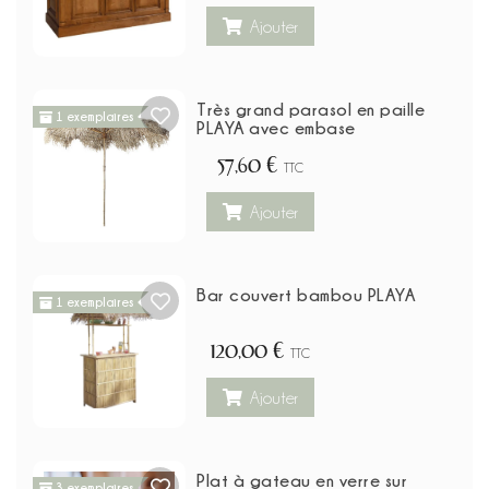
Ajouter
Très grand parasol en paille
1 exemplaires
PLAYA avec embase
57,60 €
TTC
Ajouter
Bar couvert bambou PLAYA
1 exemplaires
120,00 €
TTC
Ajouter
Plat à gateau en verre sur
3 exemplaires