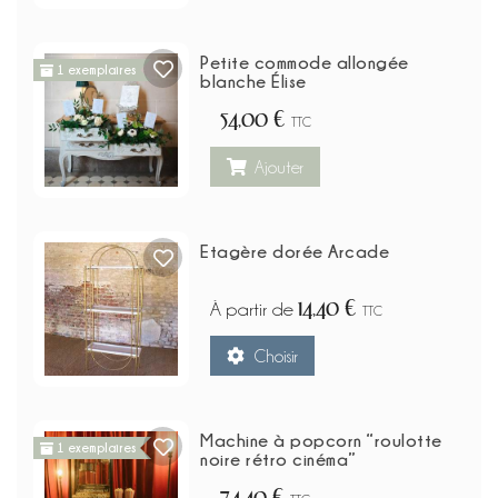
Petite commode allongée
1 exemplaires
blanche Élise
54,00 €
TTC
Ajouter
Etagère dorée Arcade
14,40 €
À partir de
TTC
Choisir
Machine à popcorn “roulotte
1 exemplaires
noire rétro cinéma”
74,40 €