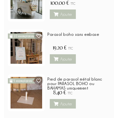
100,00 €
TTC
Ajouter
Parasol boho sans embase
10 exemplaires
19,20 €
TTC
Ajouter
Pied de parasol métal blanc
5 exemplaires
pour PARASOL BOHO ou
BAHAMAS uniquement
8,40 €
TTC
Ajouter