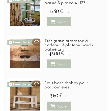
1 exemplaires
patiné 3 plateaux H77
16,80 €
TTC
Ajouter
Très grand présentoir à
1 exemplaires
cadeaux 3 plateaux ronds
patiné gris
42,00 €
TTC
Ajouter
Petit banc shabby pour
1 exemplaires
bonbonnières
3,60 €
TTC
Ajouter