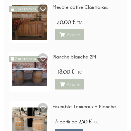
Meuble coffre Clairmarais
1 exemplaires
40,00 €
TTC
Ajouter
Planche blanche 2M
2 exemplaires
18,00 €
TTC
Ajouter
Ensemble Tonneaux + Planche
2,50 €
À partir de
TTC