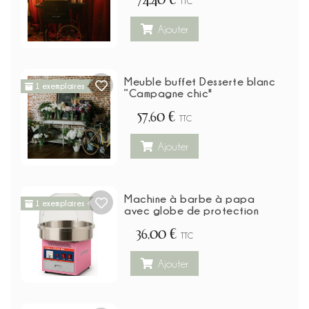
TTC
Ajouter
Meuble buffet Desserte blanc
1 exemplaires
“Campagne chic"
57,60 €
TTC
Ajouter
Machine à barbe à papa
1 exemplaires
avec globe de protection
36,00 €
TTC
Ajouter