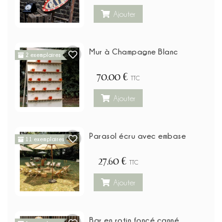
Ajouter
Mur à Champagne Blanc
2 exemplaires
70,00 €
TTC
Ajouter
Parasol écru avec embase
11 exemplaires
27,60 €
TTC
Ajouter
Bar en rotin foncé canné