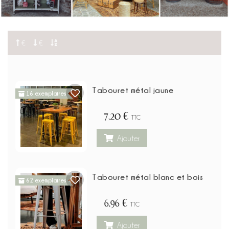
€
€
Tabouret métal jaune
16 exemplaires
7,20 €
TTC
Ajouter
Tabouret métal blanc et bois
62 exemplaires
6,96 €
TTC
Ajouter