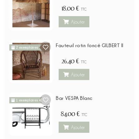
18,00 €
TTC
Ajouter
Fauteuil rotin foncé GILBERT II
2 exemplaires
26,40 €
TTC
Ajouter
Bar VESPA Blanc
1 exemplaires
84,00 €
TTC
Ajouter