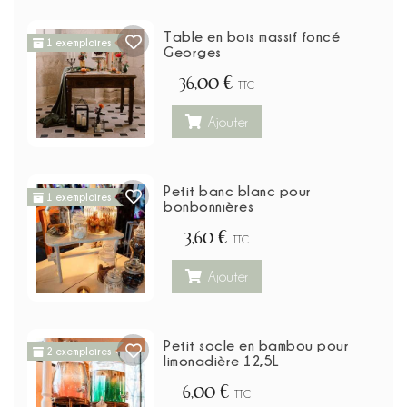
Table en bois massif foncé
1 exemplaires
Georges
36,00 €
TTC
Ajouter
Petit banc blanc pour
1 exemplaires
bonbonnières
3,60 €
TTC
Ajouter
Petit socle en bambou pour
2 exemplaires
limonadière 12,5L
6,00 €
TTC