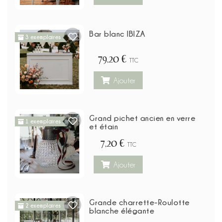
Bar blanc IBIZA
3 exemplaires
79,20 €
TTC
Ajouter
Grand pichet ancien en verre
1 exemplaires
et étain
7,20 €
TTC
Ajouter
Grande charrette-Roulotte
2 exemplaires
blanche élégante