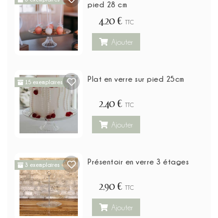
pied 28 cm
4,20 €
TTC
Ajouter
Plat en verre sur pied 25cm
15 exemplaires
2,40 €
TTC
Ajouter
Présentoir en verre 3 étages
3 exemplaires
2,90 €
TTC
Ajouter