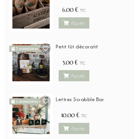
6,00 €
TTC
Ajouter
Petit fût décoratif
2 exemplaires
5,00 €
TTC
Ajouter
Lettres Scrabble Bar
1 exemplaires
10,00 €
TTC
Ajouter