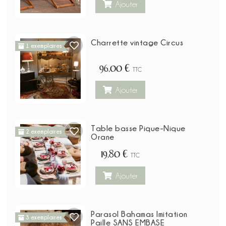
Ajouter
Charrette vintage Circus
1 exemplaires
96,00 €
TTC
Ajouter
Table basse Pique-Nique
2 exemplaires
Orane
19,80 €
TTC
Ajouter
Parasol Bahamas Imitation
3 exemplaires
Paille SANS EMBASE