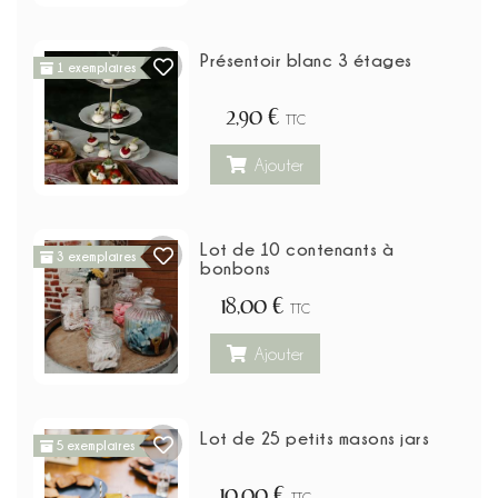
Présentoir blanc 3 étages
1 exemplaires
2,90 €
TTC
Ajouter
Lot de 10 contenants à
3 exemplaires
bonbons
18,00 €
TTC
Ajouter
Lot de 25 petits masons jars
5 exemplaires
10,00 €
TTC