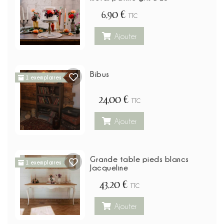
6,90 €
TTC
Ajouter
Bibus
1 exemplaires
24,00 €
TTC
Ajouter
Grande table pieds blancs
1 exemplaires
Jacqueline
43,20 €
TTC
Ajouter