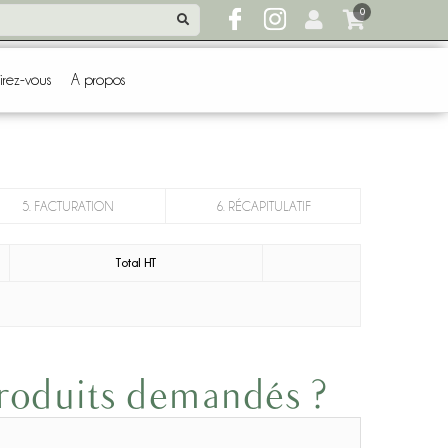
0
irez-vous
A propos
5. FACTURATION
6. RÉCAPITULATIF
Total HT
produits demandés ?