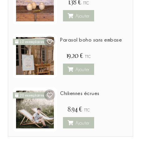
1,38 €
TTC
Ajouter
Parasol boho sans embase
10 exemplaires
19,20 €
TTC
Ajouter
Chiliennes écrues
20 exemplaires
8,94 €
TTC
Ajouter