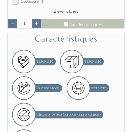
5,00 €
par unité
1
exemplaires
Ajouter au panier
Caractéristiques
113x34x110
113x34x110
Fourni non emballé
Produit chiné
Utilisable en extérieur (par beau temps uniquement)