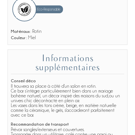
Eco-Responsable
Matériaux :
Rotin
Couleur :
Miel
Informations
supplémentaires
Conseil déco
Il trouvera sa place à côté d'un salon en rotin.
Ce bar s’intègre particulièrement bien dans un mariage
bohème naturel, un décor inspiré des maisons du sud,ou un
univers chic décontracté en plein air.
Les vases dans les tons crème, beige, en matière naturelle
comme la céramique, le grès, s'accorderont parfaitement
avec ce bar.
Recommandation de transport
Prévoir sangles/extenseurs et couvertures.
Transporter dans un utilitaire, calé contre une paroi ou