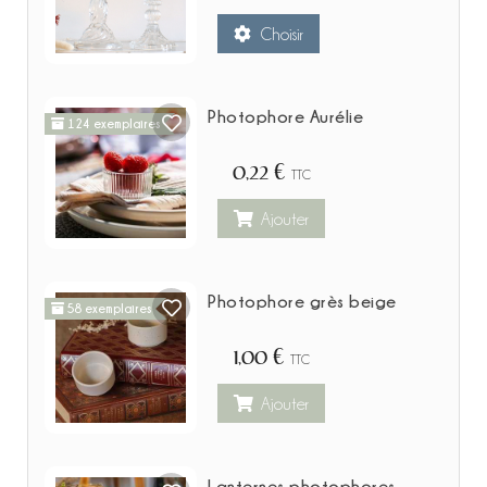
Choisir
Photophore Aurélie
124 exemplaires
0,22 €
TTC
Ajouter
Photophore grès beige
58 exemplaires
1,00 €
TTC
Ajouter
Lanternes photophores