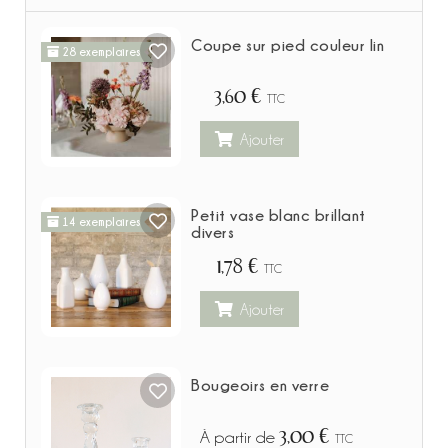
Coupe sur pied couleur lin
28 exemplaires
3,60 €
TTC
Ajouter
Petit vase blanc brillant
14 exemplaires
divers
1,78 €
TTC
Ajouter
Bougeoirs en verre
3,00 €
À partir de
TTC