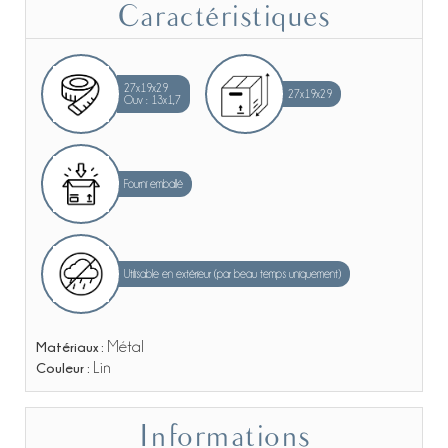
Caractéristiques
27x19x29
27x19x29
Ouv : 13x1,7
Fourni emballé
Utilisable en extérieur (par beau temps uniquement)
Matériaux :
Métal
Couleur :
Lin
Informations