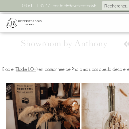
03 61 11 35 47
contact@reveriesetbois.fr
Showroom by Anthony
Élodie (
Élodie LOH
) est passionnée de Photo mais pas que...la déco elle 