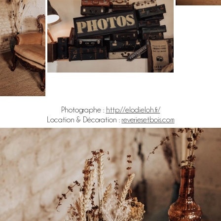
Photographe :
http://elodieloh.fr/
Location & Décoration :
reveriesetbois.com