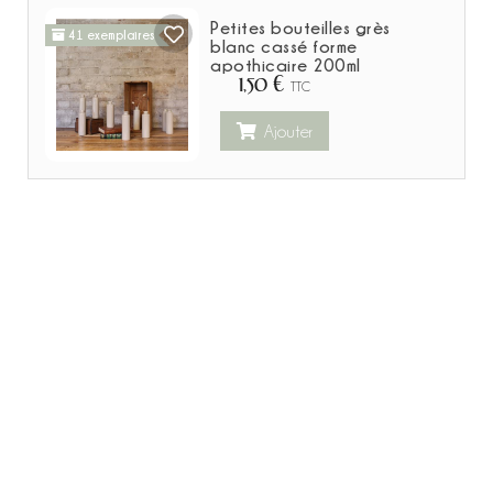
Petites bouteilles grès
41 exemplaires
blanc cassé forme
apothicaire 200ml
1,50 €
TTC
Ajouter