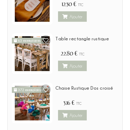
12,50 €
TTC
Ajouter
Table rectangle rustique
63 exemplaires
22,80 €
TTC
Ajouter
Chaise Rustique Dos croisé
372 exemplaires
5,16 €
TTC
Ajouter