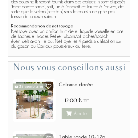
des coussins: Ils seront fournis dans des caisses: ils sont disposés
"face contre face", soit, un à l'endroit et l'autre à l'envers, de
sorte que le velcro (scratch) sous le coussin ne griffe pas
l'assise du coussin suivant.
Recommandation de nettoyage
Nettoyer avec un chiffon humide et liquide vaisselle en cas
de taches et traces. Retirer rubans/attaches/scotch
éventuels avant retour. Nettoyer les 4 pieds si utilisation sur
du gazon ou Cailloux poussiéreux ou terre.
Nous vous conseillons aussi
Colonne dorée
32 exemplaires
12,00 €
TTC
Ajouter
Table ronde 10-12p