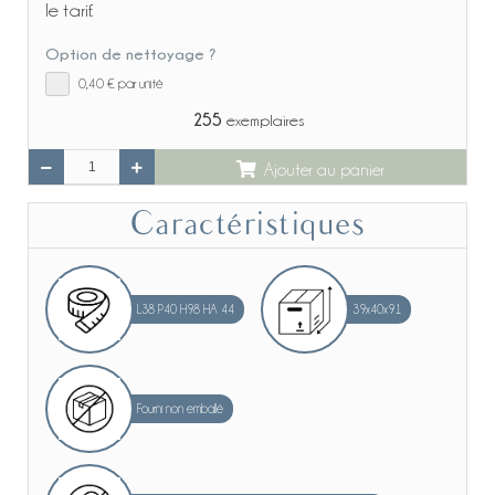
le tarif.
Option de nettoyage ?
0,40 €
par unité
255
exemplaires
Ajouter au panier
Caractéristiques
L38 P40 H98 HA 44
39x40x91
Fourni non emballé