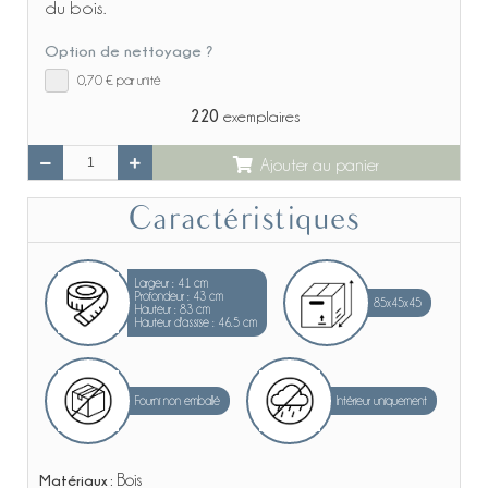
du bois.
Option de nettoyage ?
0,70 €
par unité
220
exemplaires
Ajouter au panier
Caractéristiques
Largeur : 41 cm
Profondeur : 43 cm
85x45x45
Hauteur : 83 cm
Hauteur d'assise : 46.5 cm
Fourni non emballé
Intérieur uniquement
Matériaux :
Bois