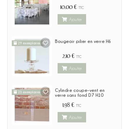
10,00 €
TTC
Ajouter
Bougeoir pilier en verre H6
29 exemplaires
2,10 €
TTC
Ajouter
Cylindre coupe-vent en
23 exemplaires
verre sans fond D7 H10
1,98 €
TTC
Ajouter