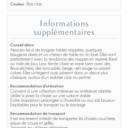
Couleur :
Bois clair
Informations
supplémentaires
Conseil déco
Associez-les à de longues tables nappées, quelques
bougeoirs dorés et un chemin de table en lin lavé. Elles iront
parfaitement avec la tendance des nappes en imprimé floral
ou toile de Jouy. Leur teinte claire se marie bien avec des
fleurs séchées, des tons sable, beige, vert sauge ou pastel
coloré. Elles s’intègrent aussi joliment dans un décor plus
classique, autour d’un mobilier clair ou patiné.
Recommandation d'utilisation
Convient à une utilisation intérieure ou extérieure abritée.
Veiller à poser la chaise sur une surface stable.
Éviter l’exposition prolongée à l’humidité ou aux sols boueux.
Empilables pour le transport ou le stockage.
Recommandation de transport
Il est strictement interdit de transporter les chaises couchées,
risque de coups et griffes.
Transport en utilitaire obligatoire.