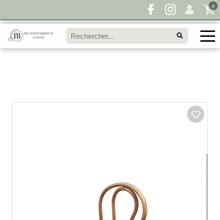
0
Pour toute demande de disponibilité, remplissez
directement le panier à devis et envoyez votre
demande!