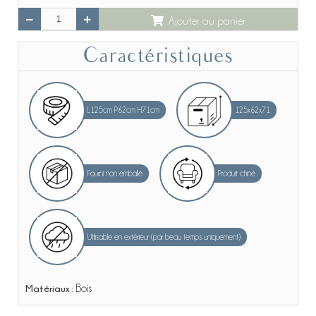
Ajouter au panier
Caractéristiques
L125cm P62cm H71cm
125x62x71
Fourni non emballé
Produit chiné
Utilisable en extérieur (par beau temps uniquement)
Matériaux :
Bois