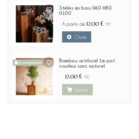
Stèles en bois H60 H80
H100
12,00 €
À partir de
TTC
Choisir
Bambou artificiel 1m pot
6 exemplaires
couleur jonc naturel
12,00 €
TTC
Ajouter