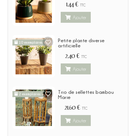
1,44 €
TTC
Ajouter
Petite plante diverse
10 exemplaires
artificielle
2,40 €
TTC
Ajouter
Trio de sellettes bambou
2 exemplaires
Marie
21,60 €
TTC
Ajouter