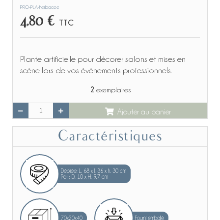
PRO-PLA-herbacee
4,80 €
TTC
Plante artificielle pour décorer salons et mises en
scène lors de vos événements professionnels.
2
exemplaires
Ajouter au panier
Caractéristiques
Dépliée: L. 68 x l. 36 x h. 30 cm
Pot : D. 10 x H. 9,7 cm
70x20x40
Fourni emballé