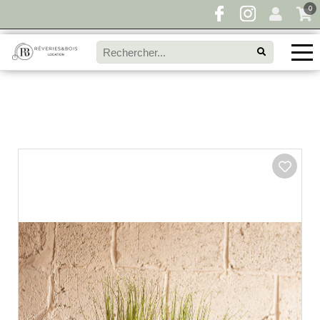
0
Pour toute demande de disponibilité, remplissez
directement le panier à devis et envoyez votre
demande!