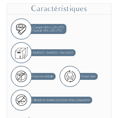
Caractéristiques
Canapé: H84 x L140 x P55
Fauteuils: H84 x L80 x P55
84x80x55 ; 84x80x55 ; 84x140x55
Fourni non emballé
Produit chiné
Utilisable en extérieur (par beau temps uniquement)