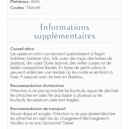
Matériaux :
Rotin
Couleur :
Naturel
Informations
supplémentaires
Conseil déco
Les assises en rotin conviennent parfaitement à l'esprit
bohème, bohème chic, folk, avec des tapis, des herbes de
pampas, des vases Dame Jeanne, des vielles caisses. et de
belles compositions florales. En forme de petits salons ils
peuvent redécorer une terrasse où les invités se sentiront à
l'aise. A associer avec les bars en Bambou.
Recommandation d'utilisation
Attention à ne pas accrocher les fauteuils, risque de déchirer
les attaches en osier. Ne pas s'assoir à plusieurs sur les
fauteuils, les assises en osier sont fragiles.
Recommandation de transport
Prévoir draps et sangles. Attention à ne pas abîmer/déchirer
les attaches en osier lors du chargement/déchargement.
Veuillez à ne pas "accrocher" l'assise.