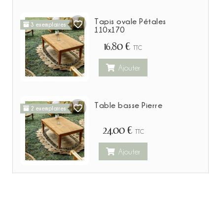
Tapis ovale Pétales
3 exemplaires
110x170
16,80 €
TTC
Ajouter
Table basse Pierre
2 exemplaires
24,00 €
TTC
Ajouter