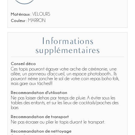
Tapis moutarde Médaille
Matériaux :
VELOURS
Tapis berbère Yvon (G)
Couleur :
MARRON
Tapis Virgile
Informations
supplémentaires
Conseil déco
Ces tapis pourront égayer votre arche de cérémonie, une
allée, un panneau d'accueil, un espace photobooth... Ils
pourront même joncher le sol de votre coin repas boho folk,
mais gare aux tâches!!!
Recommandation d'utilisation
Ne pas laisser dehors par temps de pluie. A éviter sous les
tables des enfants, et sur les lieux de cocktails/proches des
bars
Recommandation de transport
Ne pas écraser ou plier le tapis durant le transport.
Recommandation de nettoyage