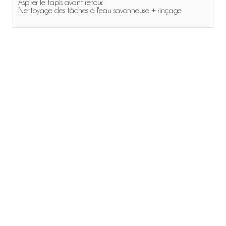
Aspirer le tapis avant retour.
Nettoyage des tâches à l'eau savonneuse + rinçage