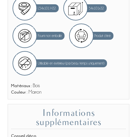
L54x101 H32
54x101x32
Fourni non emballé
Produit chiné
Utilisable en extérieur (par beau temps uniquement)
Matériaux :
Bois
Couleur :
Marron
Informations
supplémentaires
Conseil déco