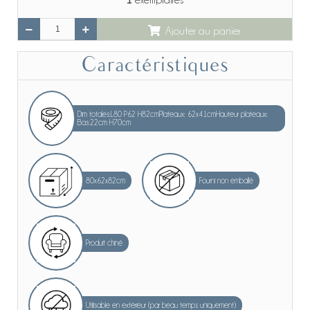
exemplaires
Ajouter au panier
Caractéristiques
Dim totales:L80 P62 H82cmPlateaux: 62x41cmHauteur plateaux:
Bas:22cm H70cm
80x62x82cm
Fourni non emballé
Produit chiné
Utilisable en extérieur (par beau temps uniquement)