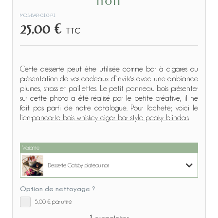
noir
MOS-BAR-010-P1
25,00 €
TTC
Cette desserte peut être utilisée comme bar à cigares ou
présentation de vos cadeaux d’invités avec une ambiance
plumes, strass et paillettes. Le petit panneau bois présenter
sur cette photo a été réalisé par le petite créative, il ne
fait pas parti de notre catalogue. Pour l'acheter, voici le
lien:
pancarte-bois-whiskey-cigar-bar-style-peaky-blinders
Variante
Desserte Gatsby plateau noir
Option de nettoyage ?
Desserte Gatsby plateau noir
5,00 €
par unité
Desserte à roulettes Dorée-Acajou
1