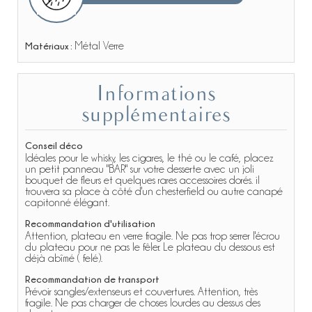
Matériaux :
Métal Verre
Informations
supplémentaires
Conseil déco
Idéales pour le whisky, les cigares, le thé ou le café, placez
un petit panneau "BAR" sur votre desserte avec un joli
bouquet de fleurs et quelques rares accessoires dorés. il
trouvera sa place à côté d'un chesterfield ou autre canapé
capitonné élégant.
Recommandation d'utilisation
Attention, plateau en verre fragile. Ne pas trop serrer l'écrou
du plateau pour ne pas le fêler. Le plateau du dessous est
déjà abîmé ( felé).
Recommandation de transport
Prévoir sangles/extenseurs et couvertures. Attention, très
fragile. Ne pas charger de choses lourdes au dessus des