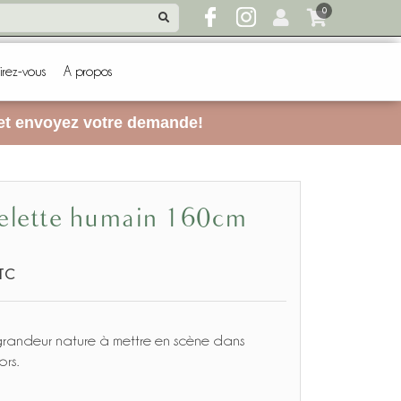
0
irez-vous
A propos
 et envoyez votre demande!
uelette humain 160cm
TC
grandeur nature à mettre en scène dans
ors.