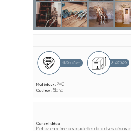
H160 x l45 cm
81x37,5x20
Matériaux :
PVC
Couleur :
Blanc
Conseil déco
Mettez-en scène ces squelettes dans divers décors et