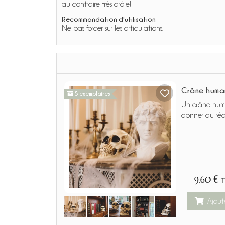
au contraire très drôle!
Recommandation d'utilisation
Ne pas forcer sur les articulations.
Crâne humain
5 exemplaires
Un crâne hum
donner du réal
9,60 €
T
Ajout