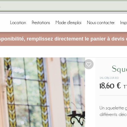
Location
Prestations
Mode d'emploi
Nous contacter
Insp
ponibilité, remplissez directement le panier à devis
Sq
SAL-OBJ-104-B3
18,60 €
T
Un squelette 
différents déc