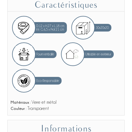
Caractéristiques
D.12 x H.27 x L.18 cm
30x20x20
Int: G.6,5 x Prof.21 cm
Fourni emballé
Utilisable en extérieur
Eco-Responsable
Matériaux :
Verre et métal
Couleur :
Transparent
Informations