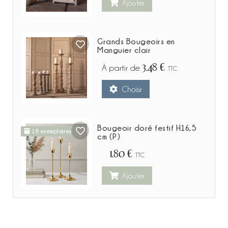
Ajouter
Grands Bougeoirs en
Manguier clair
3,48 €
À partir de
TTC
Choisir
Bougeoir doré festif H16,5
18 exemplaires
cm (P)
1,80 €
TTC
Ajouter