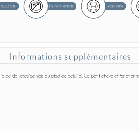
50x135x10
Fourni non emballé
Produit chiné
Informations supplémentaires
à l'aide de vases/paniers au pied de celui-ci. Ce petit chevalet fonction