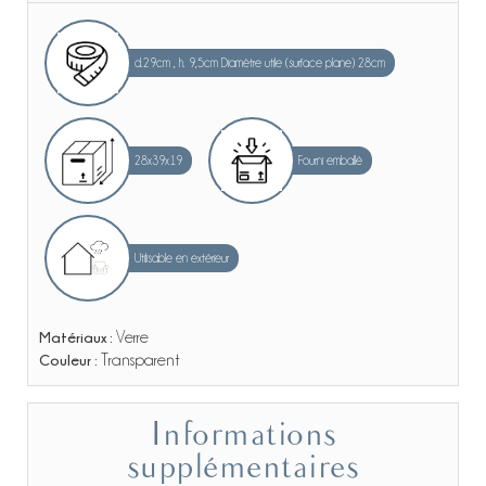
d.29cm , h. 9,5cm Diamètre utile (surface plane) 28cm
28x39x19
Fourni emballé
Utilisable en extérieur
Matériaux :
Verre
Couleur :
Transparent
Informations
supplémentaires