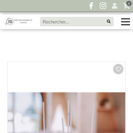
0
Pour toute demande de disponibilité, remplissez
directement le panier à devis et envoyez votre
demande!