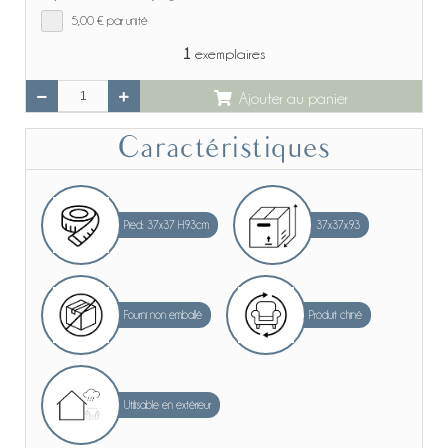
5,00 €
par unité
1
exemplaires
Ajouter au panier
Caractéristiques
Pied: 37x37 H93cm
37x37x93
Fourni non emballé
Produit chiné
Utilisable en extérieur