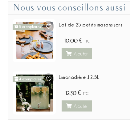
Nous vous conseillons aussi
Lot de 25 petits masons jars
5 exemplaires
10,00 €
TTC
Ajouter
Limonadière 12,5L
4 exemplaires
12,50 €
TTC
Ajouter