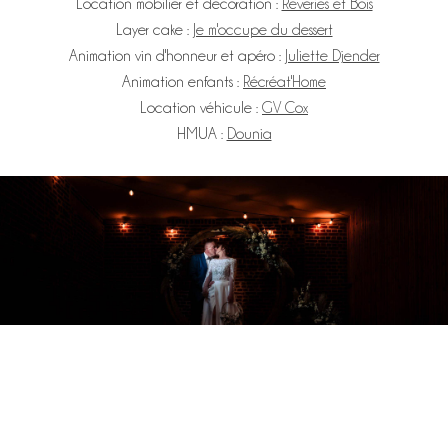
Location mobilier et décoration :
Rêveries et Bois
Layer cake :
Je m'occupe du dessert
Animation vin d'honneur et apéro :
Juliette Djender
Animation enfants :
Récréat'Home
Location véhicule :
GV Cox
HMUA :
Dounia