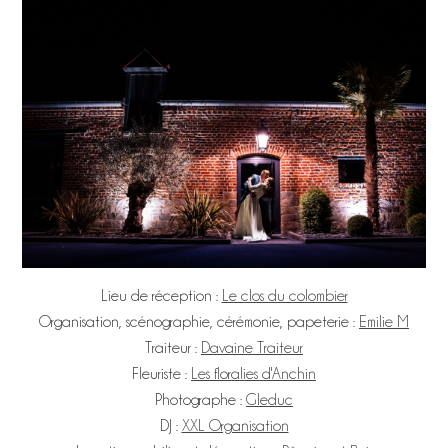
Lieu de réception :
Le clos du colombier
Organisation, scénographie, cérémonie, papeterie :
Emilie M
Traiteur :
Davaine Traiteur
Fleuriste :
Les floralies d'Anchin
Photographe :
Gleduc
DJ :
XXL Organisation