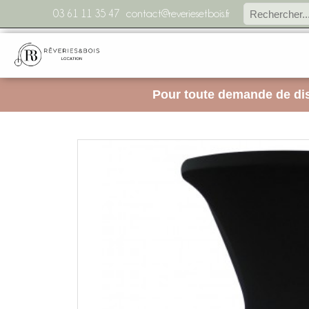
03 61 11 35 47
contact@reveriesetbois.fr
Pour toute demande de dis