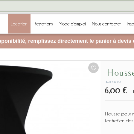
Location
Prestations
Mode d'emploi
Nous contacter
Insp
ponibilité, remplissez directement le panier à devis
Hous
LIN-HOU-003
6,00 €
T
Housse pour 
l’entretien d