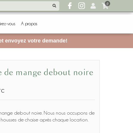
0
irez-vous
A propos
 et envoyez votre demande!
se de mange debout noire
TC
mange debout noire. Nous nous occupons de
es housses de chaise après chaque location.