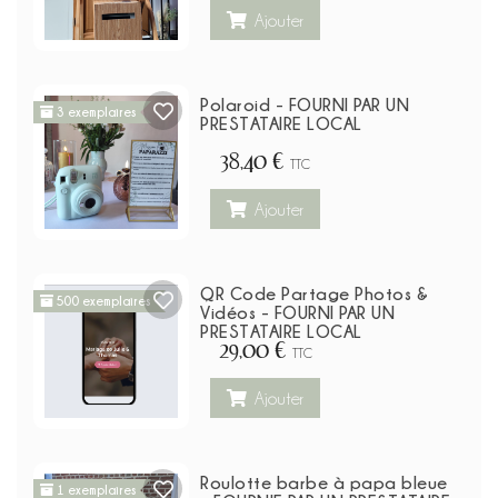
Ajouter
Polaroid - FOURNI PAR UN
3 exemplaires
PRESTATAIRE LOCAL
38,40 €
TTC
Ajouter
QR Code Partage Photos &
500 exemplaires
Vidéos - FOURNI PAR UN
PRESTATAIRE LOCAL
29,00 €
TTC
Ajouter
Roulotte barbe à papa bleue
1 exemplaires