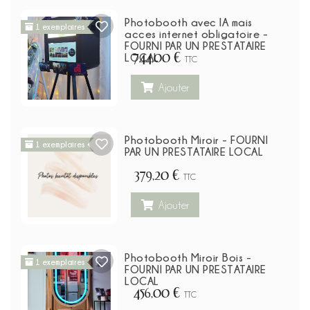
Photobooth avec IA mais
1 exemplaires
acces internet obligatoire -
FOURNI PAR UN PRESTATAIRE
744,00 €
LOCAL
TTC
Ajouter
Photobooth Miroir - FOURNI
1 exemplaires
PAR UN PRESTATAIRE LOCAL
379,20 €
TTC
Ajouter
Photobooth Miroir Bois -
1 exemplaires
FOURNI PAR UN PRESTATAIRE
LOCAL
456,00 €
TTC