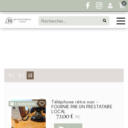
0
Pour toute demande de disponibilité, remplissez
directement le panier à devis et envoyez votre
demande!
€
€
Téléphone rétro noir -
1 exemplaires
FOURNIE PAR UN PRESTATAIRE
LOCAL
72,00 €
TTC