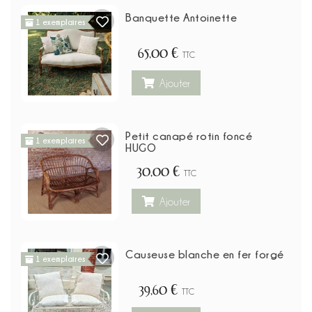
Banquette Antoinette
1 exemplaires
65,00 €
TTC
Ajouter
Petit canapé rotin foncé
1 exemplaires
HUGO
30,00 €
TTC
Ajouter
Causeuse blanche en fer forgé
1 exemplaires
39,60 €
TTC