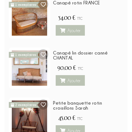
Canapé rotin FRANCE
1 exemplaires
54,00 €
TTC
Ajouter
Canapé lin dossier canné
1 exemplaires
CHANTAL
90,00 €
TTC
Ajouter
Petite banquette rotin
2 exemplaires
croisillons Sarah
45,00 €
TTC
Ajouter