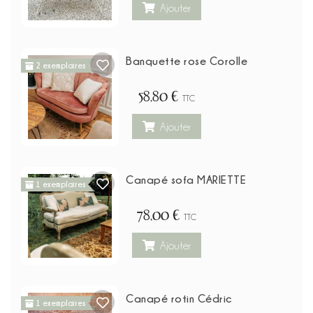
Ajouter
Banquette rose Corolle
2 exemplaires
58,80 €
TTC
Ajouter
Canapé sofa MARIETTE
1 exemplaires
78,00 €
TTC
Ajouter
Canapé rotin Cédric
1 exemplaires