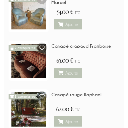
Marcel
54,00 €
TTC
Ajouter
Canapé crapaud Framboise
2 exemplaires
65,00 €
TTC
Ajouter
Canapé rouge Raphael
1 exemplaires
62,00 €
TTC
Ajouter