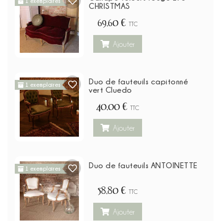
1 exemplaires
CHRISTMAS
69,60 €
TTC
Ajouter
Duo de fauteuils capitonné
1 exemplaires
vert Cluedo
40,00 €
TTC
Ajouter
Duo de fauteuils ANTOINETTE
1 exemplaires
58,80 €
TTC
Ajouter