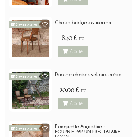
Chaise bridge sky marron
2 exemplaires
8,40 €
TTC
Ajouter
Duo de chaises velours crème
1 exemplaires
20,00 €
TTC
Ajouter
Banquette Augustine -
1 exemplaires
FOURNIE PAR UN PRESTATAIRE
LOCAL