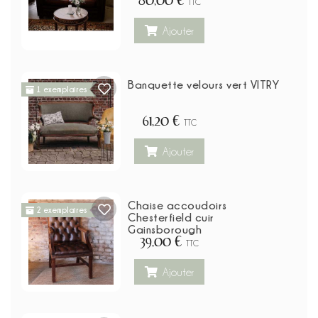
TTC
Ajouter
Banquette velours vert VITRY
1 exemplaires
61,20 €
TTC
Ajouter
Chaise accoudoirs
2 exemplaires
Chesterfield cuir
Gainsborough
39,00 €
TTC
Ajouter