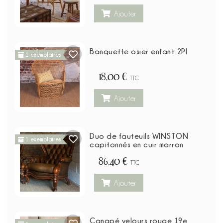
Ajouter
Banquette osier enfant 2Pl
1 exemplaires
18,00 €
TTC
Ajouter
Duo de fauteuils WINSTON
1 exemplaires
capitonnés en cuir marron
86,40 €
TTC
Ajouter
Canapé velours rouge 19e