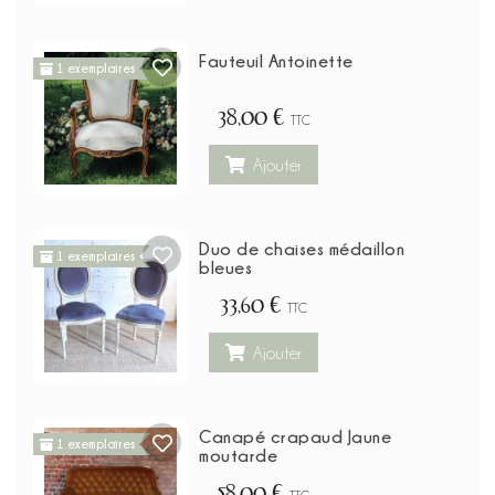
Fauteuil Antoinette
1 exemplaires
38,00 €
TTC
Ajouter
Duo de chaises médaillon
1 exemplaires
bleues
33,60 €
TTC
Ajouter
Canapé crapaud Jaune
1 exemplaires
moutarde
58,00 €