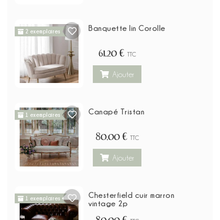
Banquette lin Corolle
2 exemplaires
61,20 €
TTC
Ajouter
Canapé Tristan
1 exemplaires
80,00 €
TTC
Ajouter
Chesterfield cuir marron
1 exemplaires
vintage 2p
80,00 €