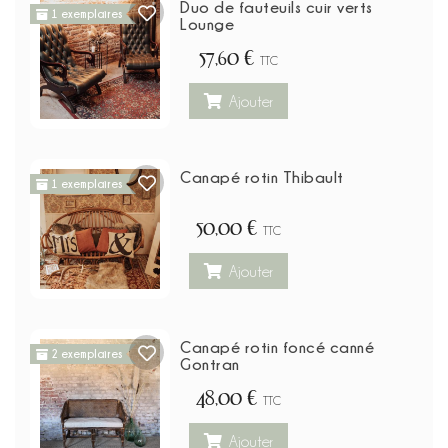
Duo de fauteuils cuir verts
1 exemplaires
Lounge
57,60 €
TTC
Ajouter
Canapé rotin Thibault
1 exemplaires
50,00 €
TTC
Ajouter
Canapé rotin foncé canné
2 exemplaires
Gontran
48,00 €
TTC
Ajouter