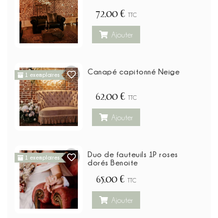
72,00 €
TTC
Ajouter
Canapé capitonné Neige
1 exemplaires
62,00 €
TTC
Ajouter
Duo de fauteuils 1P roses
1 exemplaires
dorés Benoite
65,00 €
TTC
Ajouter