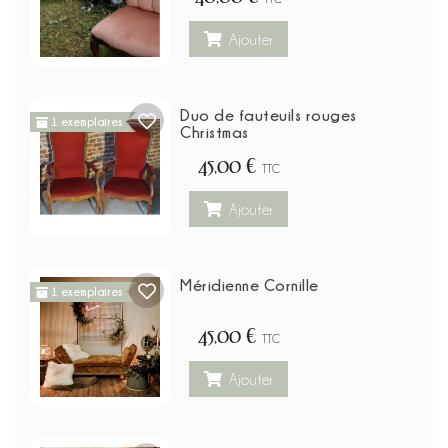
Ajouter
Duo de fauteuils rouges
1 exemplaires
Christmas
45,00 €
TTC
Ajouter
Méridienne Cornille
1 exemplaires
45,00 €
TTC
Ajouter