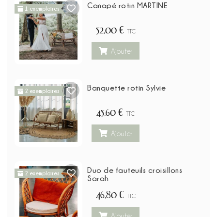
Canapé rotin MARTINE
1 exemplaires
52,00 €
TTC
Ajouter
Banquette rotin Sylvie
2 exemplaires
45,60 €
TTC
Ajouter
Duo de fauteuils croisillons
2 exemplaires
Sarah
46,80 €
TTC
Ajouter