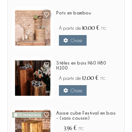
Pots en bambou
10,00 €
À partir de
TTC
Choisir
Stèles en bois H60 H80
H100
12,00 €
À partir de
TTC
Choisir
Assise cube Festival en bois
50 exemplaires
- (sans coussin)
3,96 €
TTC