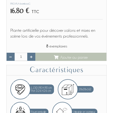
PRO-PLA-bambouG
16,80 €
TTC
Plante artificielle pour décorer salons et mises en
scène lors de vos événements professionnels.
8
exemplaires
Ajouter au panier
Caractéristiques
L.150 l.90 H.90 cm
28x28x162
Pot: D.26 H.26 cm
Fourni emballé
Utilisable en extérieur