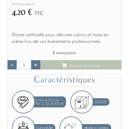
PRO-PLA-palmier-A2
4,20 €
TTC
Plante artificielle pour décorer salons et mises en
scène lors de vos événements professionnels.
1
exemplaires
Ajouter au panier
Caractéristiques
D. 10 x H. 28,5 cm
35x20x20
Pot : D. 10 x H. 9,5 cm
Fourni emballé
Utilisable en extérieur