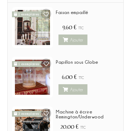
Faisan empaillé
1 exemplaires
9,60 €
TTC
Ajouter
Papillon sous Globe
1 exemplaires
6,00 €
TTC
Ajouter
Machine à écrire
3 exemplaires
Remington/Underwood
20,00 €
TTC