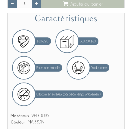
Ajouter au panier
Caractéristiques
160x220
30X30X160
Fourni non emballé
Produit chiné
Utilisable en extérieur (par beau temps uniquement)
Matériaux :
VELOURS
Couleur :
MARRON