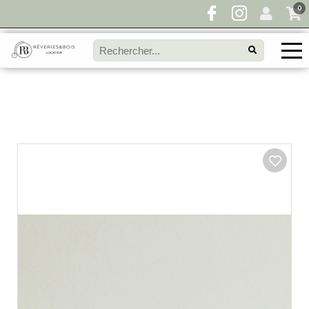
0
Pour toute demande de disponibilité, remplissez
directement le panier à devis et envoyez votre
demande!