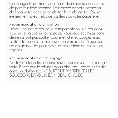
Ces bougeoirs pourront se marier à de nombreuses couleurs
de part leur transparence. Leur discrétion vous permettra
d'alléger votre décoration de table et de mettre d'autres
élément en valeur tels que vos fleurs ou votre papeterie.
Recommandation d'utilisation
Prévoir une petite coupelle transparente sous le bougeoir
pour éviter la cire sur les nappes. Nous vous recommandons
de ne surtout pas souffler pour éteindre les bougies, mais
plutôt d'étouffer la flamme avec un verre retourné ou avec
vos doigts mouillés pour éviter les projections de cire sur les
nappes.
Recommandation de nettoyage
Nettoyer à l'eau très chaude savonneuse avec une éponge
verte. Rincer sous le robinet d'eau chaude. Essayer les résidus
avec un chiffon sec. NE SURTOUT PAS TREMPER LES
BOUGEOIRS DANS UN BAIN D'EAU CHAUDE