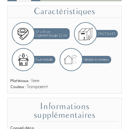
Caractéristiques
D7 x H5 cm
29x17,5x14,5
Logement bougie 2,2 cm
Fourni emballé
Utilisable en extérieur
Matériaux :
Verre
Couleur :
Transparent
Informations
supplémentaires
Conseil déco