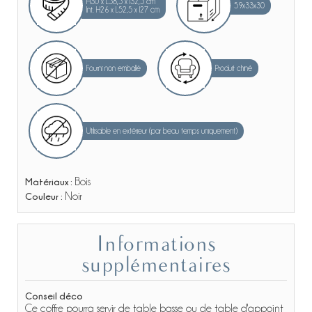
H30 x L58,5 x l32,5 cm
59x33x30
Int. H26 x L52,5 x l27 cm
Fourni non emballé
Produit chiné
Utilisable en extérieur (par beau temps uniquement)
Matériaux :
Bois
Couleur :
Noir
Informations
supplémentaires
Conseil déco
Ce coffre pourra servir de table basse ou de table d'appoint