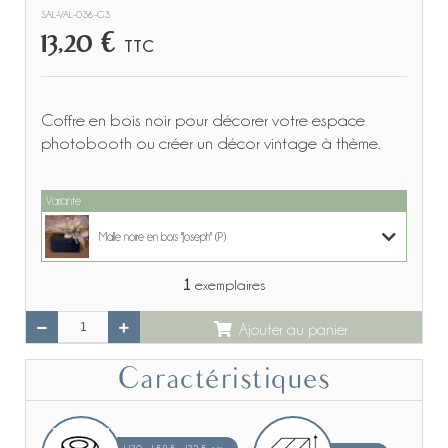
SAL-VAL-036-G3
13,20 €
TTC
Coffre en bois noir pour décorer votre espace
photobooth ou créer un décor vintage à thème.
Variante
Malle noire en bois "Joseph" (P)
1
exemplaires
Malle noire en bois "Joseph" (P)
Ajouter au panier
Malle noire en bois "Joseph" (G)
Caractéristiques