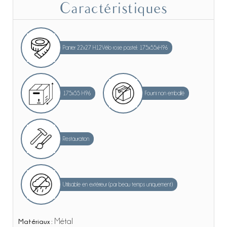
Caractéristiques
Panier 22x27 H12Vélo rose pastel: 175x55xH96
175x55 H96
Fourni non emballé
Restauration
Utilisable en extérieur (par beau temps uniquement)
Matériaux :
Métal