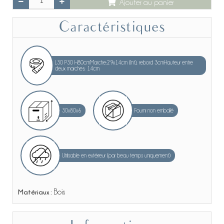
Ajouter au panier
Caractéristiques
L30 P30 H80cmMarche:29x14cm (Int), rebord 3cmHauteur entre
deux marches: 14cm
30x80x6
Fourni non emballé
Utilisable en extérieur (par beau temps uniquement)
Matériaux :
Bois