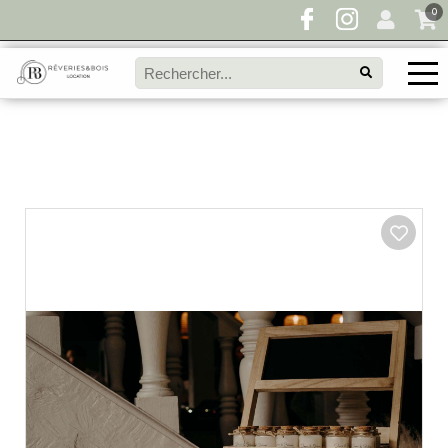
0
Pour toute demande de disponibilité, remplissez
directement le panier à devis et envoyez votre
demande!