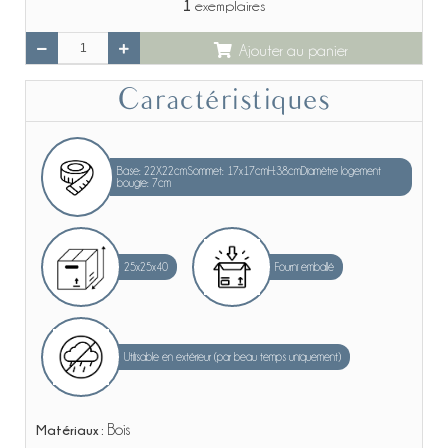
1
exemplaires
Ajouter au panier
Caractéristiques
Base: 22X22cmSommet: 17x17cmH:38cmDiamètre logement
bougie: 7cm
25x25x40
Fourni emballé
Utilisable en extérieur (par beau temps uniquement)
Matériaux :
Bois