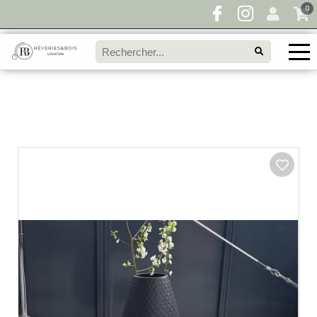
0
Pour toute demande de disponibilité, remplissez
directement le panier à devis et envoyez votre
demande!