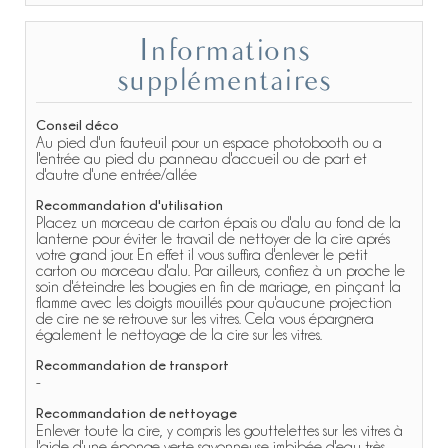
Informations
supplémentaires
Conseil déco
Au pied d'un fauteuil pour un espace photobooth ou a
l'entrée au pied du panneau d'accueil ou de part et
d'autre d'une entrée/allée
Recommandation d'utilisation
Placez un morceau de carton épais ou d'alu au fond de la
lanterne pour éviter le travail de nettoyer de la cire aprés
votre grand jour. En effet il vous suffira d'enlever le petit
carton ou morceau d'alu. Par ailleurs, confiez à un proche le
soin d'éteindre les bougies en fin de mariage, en pinçant la
flamme avec les doigts mouillés pour qu'aucune projection
de cire ne se retrouve sur les vitres. Cela vous épargnera
également le nettoyage de la cire sur les vitres.
Recommandation de transport
-
Recommandation de nettoyage
Enlever toute la cire, y compris les gouttelettes sur les vitres à
l'aide d'une éponge verte savonneuse imbibée d'eau très