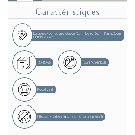
Caractéristiques
Longueur: 75cm Largeur Guidon:45cm Hauteur:66cm HAssise:38cm
Diam roue:24cm
75x45x66
Fourni non emballé
Produit chiné
Utilisable en extérieur (par beau temps uniquement)