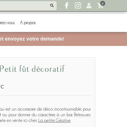
0
irez-vous
A propos
 et envoyez votre demande!
Petit fût décoratif
TC
au est un accessoire de déco incontournable pour
ot ou pour donner du caractère à un bar. Retrouvez
rte en vente ici chez
La petite Créative