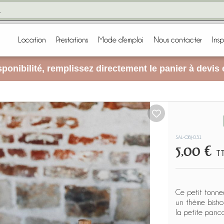
Location
Prestations
Mode d'emploi
Nous contacter
Insp
ponibilité, remplissez directement le panier à devis
SAL-OBJ-031
5,00 €
T
Ce petit tonne
un thème bistr
la petite panca